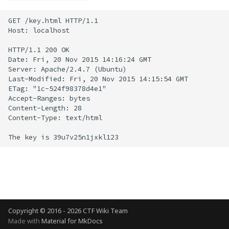
Smart Contract Reverse
数字签名
Language related
Hardware
GET
/key.html
HTTP/1.1

学习资源
Host:
localhost

攻击思想总结
HTTP/1.1
200
OK

Date:
Fri,
20
Nov
2015
14:16:24
GMT

证书格式
Server:
Apache/2.4.7
(Ubuntu)

Last-Modified:
Fri,
20
Nov
2015
14:15:54
GMT

ETag:
"1c-524f98378d4e1"

Accept-Ranges:
bytes

Content-Length:
28

Content-Type:
text/html

The
key
is
Copyright © 2016 - 2026 CTF Wiki Team
Made with
Material for MkDocs