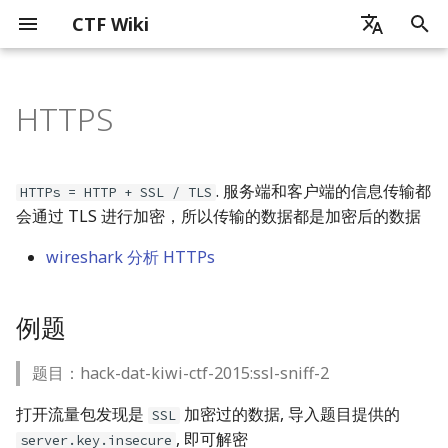
CTF Wiki
正
zh - 简体中文
在
HTTPS
en - English
简介
CTF 历史
通信领域常用编码
图片分析简介
音频隐写
例题
ZIP 格式
磁盘内存分析
pyc 文件
密码学简介
Web 简介
x86_x64
ELF 文件
Reverse Overview
Linux Platform
Artificial Intelligence
Android 开发基础
ICS_CTF 竞赛
Blockchain Security
贡献之前
基础数学知识
古典密码简介
流密码
块加密
介绍
哈希函数
数字签名
简介
证书格式
SQL 注入
XSS
CSRF
SSRF
PHP 代码审计
ELF 文件基本结构
软件逆向工程简介
静态分析
常见加密算法和编码识别
花指令
迷宫问题
虚拟机分析
Linux Reverse
简介
User Mode
概述
MacOS
Readme
python
基础知识
Chrome
CPU
简介
AI for Security
Security for AI
Android 应用运行机制简
Android 逆向基本介绍
Ethereum Overview
Public Blockchain Securi
初
zh-tw - 繁體中文
Overview
Overview
始
如何使用 CTF Wiki
CTF 竞赛模式简介
计算机相关的编码
PNG
RAR 格式
题目
基础数学知识
SQL 注入
MIPS
Tools
Windows Platform
Basic Knowledge
Android 运行机制简述
ICS_CTF 发现
基本贡献方式
单表代换加密
伪随机数生成器
ARX
RSA
MD5
RSA 数字签名
中间相遇攻击
程序加载
动态调试
Self-Modified Code
Windows Reverse
Python
Kernel Mode
User Mode
shell
QEMU
Firefox
可信计算
Machine Learning
Agentic AI
Attacks
Android 中 Java 层的运行
Android 关键代码定位
Ethereum Basics
. 服务端和客户端的信息传输都
HTTPs = HTTP + SSL / TLS
Ethereum Security
机制
Blockchain Weaknesses
化
会通过 TLS 进行加密，所以传输的数据都是加密后的数据
贡献指南
CTF 竞赛内容
现实世界中常用的编码
JPG
古典密码
XSS 跨站脚本攻击
ARM
算法逆向
MacOS Platform
AI for Security
Android 逆向基本介绍
ICS_CTF 利用
贡献文档要求
多表代换加密
线性同余生成器
DES
背包加密
SHA1
ElGamal 数字签名
比特攻击
程序链接
约束求解
控制流平坦化
Rust
Kernel Mode
seccomp
Virtual Box
Safari
Deep Learning
Defenses
Android 简单静态分析
Function Selector and
搜
wireshark 分析 HTTPs
Public Blockchain
Android Native 层介绍
Argument Encoding
Security
讨论交流
线下攻防经验小结
GIF
流密码
CSRF 跨站请求伪造
Risc-V
代码混淆
Misc OS Platform
Security for AI
ICS_CTF 学习资源
翻译
其它类型加密
反馈移位寄存器
IDEA
离散对数相关
FNV
DSA 数字签名
程序执行流程
模拟执行
movofuscator
Golang
namespace
VMWare
Large Language Models
Android 简单动态分析
索
Ethereum Storage
引
例题
Blockchain Security
CGC 超级挑战赛
块加密
SSRF 服务端请求伪造
迷宫逆向
Sandbox Escape
总结
特殊流密码
AES
格密码
Hash Attack
chroot
Parallels
Challenges
擎
Ethereum Opcodes
题目：hack-dat-kiwi-ctf-2015:ssl-sniff-2
学习资源
非对称加密
PHP 代码审计
虚拟机逆向
Virtualization
Simon and Speck
综合题目
docker
Known Attacks
打开流量包发现是
加密过的数据, 导入题目提供的
SSL
哈希函数
Platform related
Browser
分组模式
, 即可解密
server.key.insecure