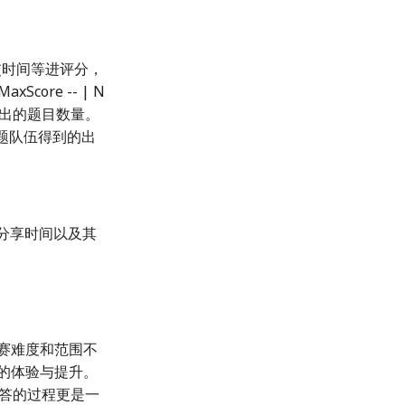
交时间等进评分，
ore -- | N
出的题目数量。
题队伍得到的出
分享时间以及其
比赛难度和范围不
样的体验与提升。
回答的过程更是一