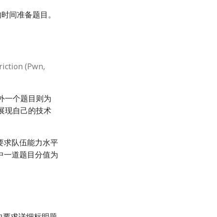
的时间准备题目。
riction (Pwn,
，另外一个题目则为
情展现自己的技术
要求队伍能力水平
中一道题目分值为
中要求详细标明题