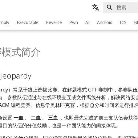
键入以开始
zh - 简体中文
mbly
Executable
Reverse
Pwn
AI
Android
ICS
B
en - English
zh-tw - 繁體中文
竞赛模式简介
eopardy
pardy）常见于线上选拔比赛。在解题模式 CTF 赛制中，参赛
与，参数队伍通过与在线环境交互或文件离线分析，解决网络安
 ACM 编程竞赛、信息学奥林匹克赛，根据总分和时间来进行排
会设置
一血
、
二血
、
三血
，也即最先完成的前三支队伍会获得
题目的队伍的分值鼓励，也是一种团队能力的间接体现。