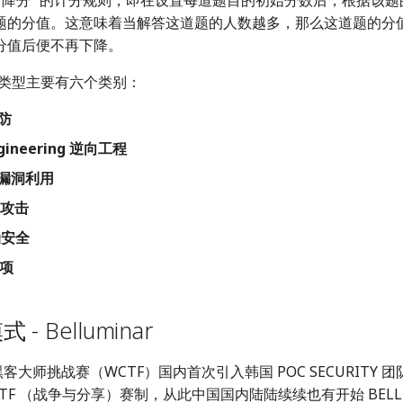
 “降分” 的计分规则，即在设置每道题目的初始分数后，根据该
题的分值。这意味着当解答这道题的人数越多，那么这道题的分
分值后便不再下降。
题目类型主要有六个类别：
攻防
ngineering 逆向工程
制漏洞利用
码攻击
动安全
杂项
- Belluminar
界黑客大师挑战赛（WCTF）国内首次引入韩国 POC SECURITY 
R CTF （战争与分享）赛制，从此中国国内陆陆续续也有开始 BELL