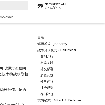
ctf-wiki/ctf-wiki
9.6k
1.4k
搜索
lockchain
目录
解题模式 - Jeopardy
战争分享模式 - Belluminar
赛制介绍
出题阶段
队伍可以通过互联网
提交部署
全技术挑战获取相
解题竞技
名。
分享讨论
计分规则
额外分值。这通
赛制评价
攻防模式 - Attack & Defense