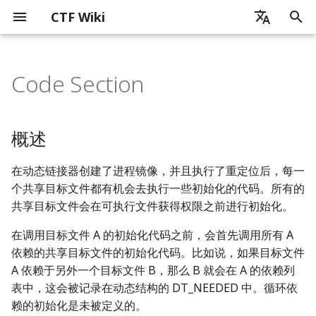
CTF Wiki
正
zh - 简体中文
在
Code Section
en - English
简介
CTF 历史
杂项简介
密码学简介
Web 简介
x86_x64
概述
程序加载
程序链接
程序执行流程
Reverse Overview
Linux Platform
Artificial Intelligence
Android 开发基础
ICS_CTF 竞赛
Blockchain Security
贡献之前
通信领域常用编码
图片分析简介
音频隐写
流量包分析简介
ZIP 格式
磁盘内存分析
pyc 文件
基础数学知识
古典密码简介
流密码
块加密
介绍
哈希函数
数字签名
简介
证书格式
SQL 注入
XSS
CSRF
SSRF
PHP 代码审计
软件逆向工程简介
静态分析
常见加密算法和编码识别
花指令
迷宫问题
虚拟机分析
Linux Reverse
简介
User Mode
概述
MacOS
Readme
python
基础知识
Chrome
CPU
简介
AI for Security
Security for AI
Android 应用运行机制简
Android 逆向基本介绍
Ethereum Overview
Public Blockchain Securi
初
zh-tw - 繁體中文
Overview
Overview
始
如何使用 CTF Wiki
CTF 竞赛模式简介
信息搜集技术
基础数学知识
SQL 注入
MIPS
.init & .init_array
Symbol Resolution
Tools
Windows Platform
Basic Knowledge
Android 运行机制简述
ICS_CTF 发现
基本贡献方式
计算机相关的编码
PNG
PCAP 文件修复
RAR 格式
题目
单表代换加密
伪随机数生成器
ARX
RSA
MD5
RSA 数字签名
中间相遇攻击
动态调试
Self-Modified Code
Windows Reverse
Python
Kernel Mode
User Mode
shell
QEMU
Firefox
可信计算
Machine Learning
Agentic AI
Attacks
Android 中 Java 层的运行
Android 关键代码定位
Ethereum Basics
概述
Ethereum Security
机制
Blockchain Weaknesses
化
贡献指南
CTF 竞赛内容
编码分析
古典密码
XSS 跨站脚本攻击
ARM
.text
算法逆向
MacOS Platform
AI for Security
Android 逆向基本介绍
ICS_CTF 利用
贡献文档要求
现实世界中常用的编码
JPG
协议分析
多表代换加密
线性同余生成器
DES
背包加密
SHA1
ElGamal 数字签名
比特攻击
约束求解
控制流平坦化
Rust
Kernel Mode
seccomp
Virtual Box
Safari
Deep Learning
Defenses
Android 简单静态分析
Function Selector and
在动态链接器创建了进程镜像，并且执行了重定位后，每一
搜
Public Blockchain
Android Native 层介绍
Argument Encoding
个共享目标文件都有机会去执行一些初始化的代码。所有的
Security
讨论交流
线下攻防经验小结
取证隐写前置技术
流密码
CSRF 跨站请求伪造
Risc-V
.fini & .fini_array
代码混淆
Misc OS Platform
Security for AI
ICS_CTF 学习资源
翻译
GIF
数据提取
其它类型加密
反馈移位寄存器
IDEA
离散对数相关
FNV
DSA 数字签名
模拟执行
movofuscator
Golang
namespace
VMWare
Large Language Models
Android 简单动态分析
索
共享目标文件会在可执行文件获得权限之前进行初始化。
Ethereum Storage
引
Blockchain Security
CGC 超级挑战赛
图片分析
块加密
SSRF 服务端请求伪造
迷宫逆向
Sandbox Escape
总结
特殊流密码
AES
格密码
Hash Attack
chroot
Parallels
在调用目标文件 A 的初始化代码之前，会首先调用所有 A
Challenges
擎
Ethereum Opcodes
依赖的共享目标文件的初始化代码。比如说，如果目标文件
学习资源
音频隐写
非对称加密
PHP 代码审计
虚拟机逆向
Virtualization
Simon and Speck
综合题目
docker
A 依赖于另外一个目标文件 B，那么 B 就会在 A 的依赖列
Known Attacks
表中，这会被记录在动态结构的 DT_NEEDED 中。循环依
流量包分析
哈希函数
Platform related
Browser
分组模式
赖的初始化是未被定义的。