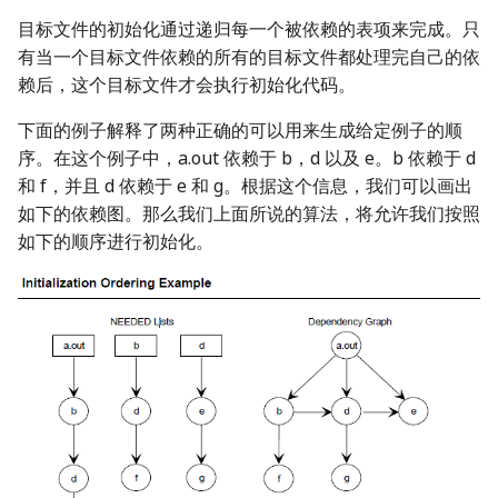
Smart Contract Reverse
目标文件的初始化通过递归每一个被依赖的表项来完成。只
压缩包分析
数字签名
Language related
Hardware
有当一个目标文件依赖的所有的目标文件都处理完自己的依
学习资源
赖后，这个目标文件才会执行初始化代码。
磁盘内存分析
攻击思想总结
下面的例子解释了两种正确的可以用来生成给定例子的顺
Other
证书格式
序。在这个例子中，a.out 依赖于 b，d 以及 e。b 依赖于 d
和 f，并且 d 依赖于 e 和 g。根据这个信息，我们可以画出
如下的依赖图。那么我们上面所说的算法，将允许我们按照
如下的顺序进行初始化。