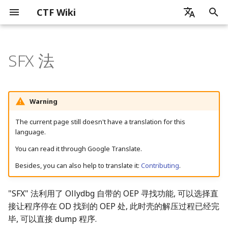
CTF Wiki
I
zh - 简体中文
n
SFX 法
en - English
Introduction
History of CTF Wiki
杂项简介
密码学简介
Web 简介
x86_x64
ELF 文件
软件逆向工程简介
静态分析
常见加密算法和编码识别
花指令
迷宫问题
虚拟机分析
LD_PRELOAD
要点
NtGlobalFlag
简介
Linux Platform
Artificial Intelligence
Android 开发基础
ICS_CTF 竞赛
Blockchain Security
Before Contributing
通信领域常用编码
图片分析简介
音频隐写
流量包分析简介
ZIP 格式
磁盘内存分析
pyc 文件
基础数学知识
古典密码简介
流密码
块加密
介绍
哈希函数
数字签名
简介
证书格式
SQL 注入
XSS
CSRF
SSRF
PHP 代码审计
ELF 文件基本结构
IDA Pro
gdb
z3
angr
Python 逆向入门
Rust 逆向入门
Golang 逆向入门
User Mode
概述
MacOS
Readme
python
基础知识
Chrome
CPU
简介
AI for Security
Security for AI
Android 应用运行机制简
Android 逆向基本介绍
Ethereum Overview
Public Blockchain Securi
i
zh-tw - 繁體中文
Overview
Overview
t
How to use CTF Wiki
CTF Competition Types
信息搜集技术
基础数学知识
SQL 注入
MIPS
动态调试
Self-Modified Code
False Disassembly
示例
Heap Flags
Python
Windows Platform
Basic Knowledge
Android 运行机制简述
ICS_CTF 发现
Basic Contribute Approa
计算机相关的编码
PNG
PCAP 文件修复
RAR 格式
题目
单表代换加密
伪随机数生成器
ARX
RSA
MD5
RSA 数字签名
中间相遇攻击
程序加载
Ghidra
ollydbg
Unicorn Engine
Kernel Mode
User Mode
shell
QEMU
Firefox
可信计算
Machine Learning
Agentic AI
Attacks
Android 中 Java 层的运行
Android 关键代码定位
Ethereum Basics
Warning
Ethereum Security
机制
Blockchain Weaknesses
i
Contributing Guide
CTF 竞赛内容
编码分析
古典密码
XSS 跨站脚本攻击
ARM
约束求解
控制流平坦化
Detecting Breakpoints
The Heap
Rust
MacOS Platform
AI for Security
Android 逆向基本介绍
ICS_CTF 利用
Document Requirements
现实世界中常用的编码
JPG
协议分析
多表代换加密
线性同余生成器
DES
背包加密
SHA1
ElGamal 数字签名
比特攻击
程序链接
jadx
x64dbg/x32dbg
Kernel Mode
seccomp
Virtual Box
Safari
Deep Learning
Defenses
Android 简单静态分析
Function Selector and
The current page still doesn't have a translation for this
a
Public Blockchain
Android Native 层介绍
Argument Encoding
language.
Security
Discussion
线下攻防经验小结
取证隐写前置技术
流密码
CSRF 跨站请求伪造
Risc-V
模拟执行
movofuscator
Detecting debugging
Interrupt 3
Golang
Misc OS Platform
Security for AI
ICS_CTF 学习资源
Translation
GIF
数据提取
其它类型加密
反馈移位寄存器
IDEA
离散对数相关
FNV
DSA 数字签名
程序执行流程
Dnspy
windbg
namespace
VMWare
Large Language Models
Android 简单动态分析
l
You can read it through Google Translate.
Ethereum Storage
i
Besides, you can also help to translate it:
Contributing
.
Blockchain Security
CGC 超级挑战赛
图片分析
块加密
SSRF 服务端请求伪造
IsDebuggerPresent
Sandbox Escape
总结
特殊流密码
AES
格密码
Hash Attack
chroot
Parallels
Challenges
z
Ethereum Opcodes
"SFX" 法利用了 Ollydbg 自带的 OEP 寻找功能, 可以选择直
Learning Resource
音频隐写
非对称加密
PHP 代码审计
Virtualization
CheckRemoteDebuggerPresent
Simon and Speck
综合题目
docker
i
Known Attacks
接让程序停在 OD 找到的 OEP 处, 此时壳的解压过程已经完
n
流量包分析
哈希函数
Browser
NtQueryInformationProcess
分组模式
毕, 可以直接 dump 程序.