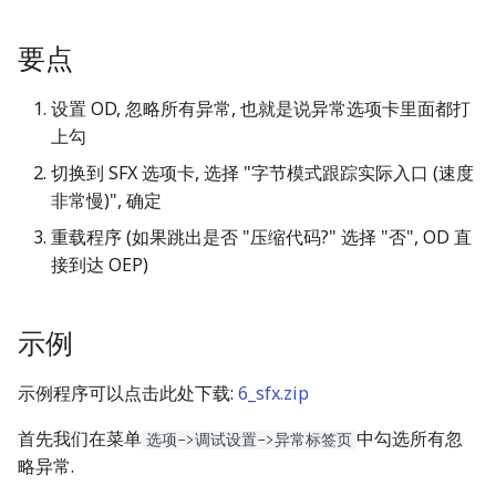
Smart Contract Reverse
g
压缩包分析
数字签名
ZwSetInformationThread
Hardware
要点
s
学习资源
磁盘内存分析
攻击思想总结
花指令
e
设置 OD, 忽略所有异常, 也就是说异常选项卡里面都打
上勾
a
Other
证书格式
反调试技术例题
切换到 SFX 选项卡, 选择 "字节模式跟踪实际入口 (速度
r
非常慢)", 确定
c
重载程序 (如果跳出是否 "压缩代码?" 选择 "否", OD 直
h
接到达 OEP)
示例
示例程序可以点击此处下载:
6_sfx.zip
首先我们在菜单
中勾选所有忽
选项->调试设置->异常标签页
略异常.