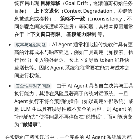
统容易出现
目标漂移
（Goal Drift，逐渐偏离初始任务
目标）、
上下文退化
（Context Degradation，关键信
息被遗忘或稀释）、
策略不一致
（Inconsistency，不
同步骤之间决策逻辑不连贯）等问题，其根本原因通常
在于
上下文窗口有限
、
基模能力限制
等。
：AI Agent 通常相比起传统软件具有更
成本与延迟问题
高的计算成本与响应延迟，例如工具调用（如搜索、执
行代码）引入额外延迟、长上下文导致 token 消耗快
速增长等。因此 Agent 系统往往需要在能力与成本之
间进行权衡。
：由于 AI Agent 具备自主决策与工具
安全性与对齐问题
执行能力，其潜在风险显著高于传统对话系统。一旦
Agent 执行不符合预期的操作（如误调用外部系统）或
是 LLM 生成具有误导性或不安全的内容，则 Agent 的
“行动能力” 使得问题不再停留在“说错话”，而可能演变
为
“做错事”
。
在实际的工程实现当中，一个完备的 AI Agent 系统通常都