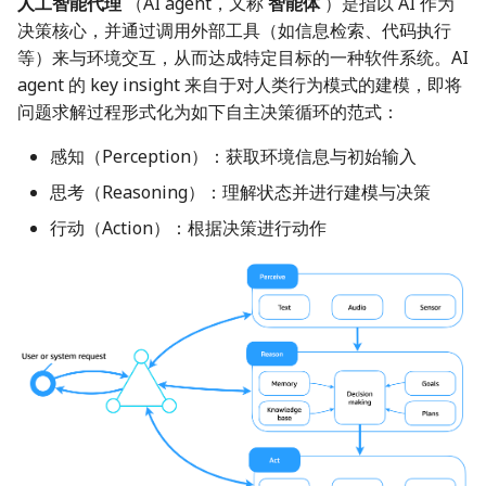
人工智能代理
（AI agent，又称
智能体
）是指以 AI 作为
5. 规划与控制（Planning &
Smart Contract Reverse
s
决策核心，并通过调用外部工具（如信息检索、代码执行
Control）
压缩包分析
数字签名
Language related
Hardware
e
等）来与环境交互，从而达成特定目标的一种软件系统。AI
学习资源
agent 的 key insight 来自于对人类行为模式的建模，即将
从 “模型调用” 到“系统行为”
磁盘内存分析
攻击思想总结
a
问题求解过程形式化为如下自主决策循环的范式：
r
AI Agent 的核心挑战
Other
证书格式
感知（Perception）：获取环境信息与初始输入
c
CTF 与 AI Agent
思考（Reasoning）：理解状态并进行建模与决策
h
行动（Action）：根据决策进行动作
What's next...?
i
n
关于 AI Agent 在 CTF 中的使
用边界说明
g