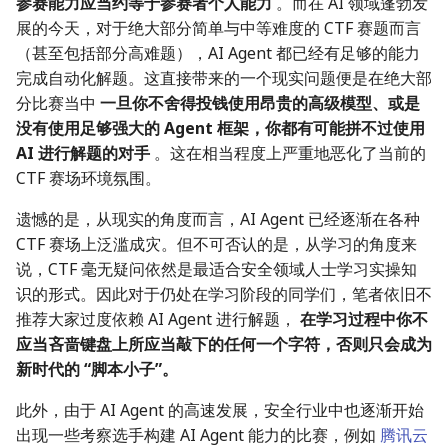
参赛能力应当约等于参赛者个人能力
。而在 AI 领域蓬勃发
展的今天，对于绝大部分简单与中等难度的 CTF 赛题而言
（甚至包括部分高难题），AI Agent 都已经有足够的能力
完成自动化解题。这直接带来的一个现实问题便是在绝大部
分比赛当中
一旦你不舍得投钱使用昂贵的高级模型、或是
没有使用足够强大的 Agent 框架，你都有可能拼不过使用
AI 进行解题的对手
。这在相当程度上严重地恶化了当前的
CTF 赛场环境氛围。
遗憾的是，从现实的角度而言，AI Agent 已经逐渐在各种
CTF 赛场上泛滥成灾。但不可否认的是，从学习的角度来
说，CTF 毫无疑问依然是最适合安全领域人士学习实操知
识的形式。因此对于仍处在学习阶段的同学们，笔者依旧不
推荐大家过度依赖 AI Agent 进行解题，
在学习过程中你不
应当吝啬键盘上所应当敲下的任何一个字符，否则只会成为
新时代的 “脚本小子”。
此外，由于 AI Agent 的高速发展，安全行业中也逐渐开始
出现一些考察选手构建 AI Agent 能力的比赛，例如
腾讯云