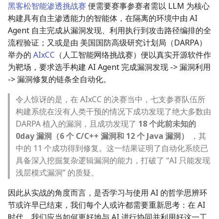
黑客松智能渗透挑战赛
便需要赛事参赛者需以 LLM 为核心
构建具有自主渗透能力的智能体，在隔离的环境中由 AI
Agent 自主完成从漏洞发现、利用执行到攻击路径编排的全
流程验证；又或是由 美国国防高级研究计划局（DARPA）
举办的
AIxCC
（人工智能网络挑战赛）便以真实开源软件作
为靶场，要求选手构建 AI Agent 完成漏洞发现 -> 漏洞利用
-> 漏洞修复的链条全自动化。
令人惊讶的是，在 AIxCC 的决赛当中，七支参赛队伍所
构建系统在没有人类干预的情况下成功发现了绝大多数由
DARPA 植入的漏洞，且成功发现了
18 个此前未知的
0day 漏洞（6 个 C/C++ 漏洞和 12 个 Java 漏洞）
，其
中的 11 个成功得到修复。这一结果证明了自动化系统已
具备深入挖掘复杂逻辑漏洞的能力，打破了 “AI 只能发现
浅层模式漏洞” 的质疑。
因此从实战的角度而言，是否学习与使用 AI 的哲学思辨环
节或许早已结束，我们每个人或许都需要重新思考：在 AI
时代，我们应当如何更好地与 AI 进行协同并利用好这一工