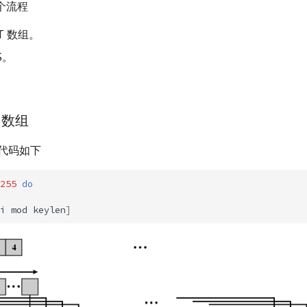
三个流程
 T 数组。
S。
。
T 数组
的代码如下
255
do
i
mod
keylen
]