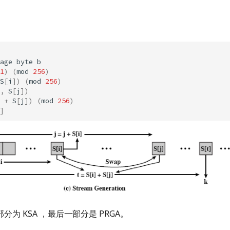
age
byte
b
1
)
(
mod
256
)
S
[
i
])
(
mod
256
)
,
S
[
j
])
+
S
[
j
])
(
mod
256
)
]
为 KSA ，最后一部分是 PRGA。