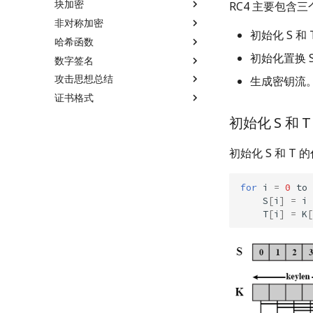
块加密
非线性反馈移位寄存器
RC4 主要包含
非对称加密
块加密
初始化 S 和
哈希函数
ARX
介绍
初始化置换 
数字签名
DES
RSA
哈希函数
ARX: Add-Rotate-Xor
攻击思想总结
IDEA
背包加密
MD5
数字签名
DES
RSA 介绍
生成密钥流
证书格式
AES
离散对数相关
SHA1
RSA 数字签名
简介
IDEA
模数相关攻击
背包加密
MD5
Simon and Speck
格密码
FNV
ElGamal 数字签名
中间相遇攻击
证书格式
AES
公钥指数相关攻击
离散对数
SHA1
RSA 数字签名
初始化 S 和 
分组模式
Hash Attack
DSA 数字签名
比特攻击
Simon and Speck Block
私钥 d 相关攻击
ElGamal
格概述
Fowler–Noll–Vo hash
ElGamal
中间相遇攻击 - MITM
Ciphers
function
初始化 S 和 T 
综合题目
分组模式
Coppersmith 相关攻击
ECC
基本介绍
Hash Attack
DSA
比特攻击
私钥 d 相关攻击
填充方式
RSA 选择明密文攻击
格基规约算法
扩展维纳攻击
for
i
=
0
to
ECB
RSA 侧信道攻击
CVP
S
[
i
]
=
i
CBC
Bleichenbacher's attack
T
[
i
]
=
K
[
PCBC
RSA 复杂题目
CFB
OFB
CTR
Padding Oracle Attack