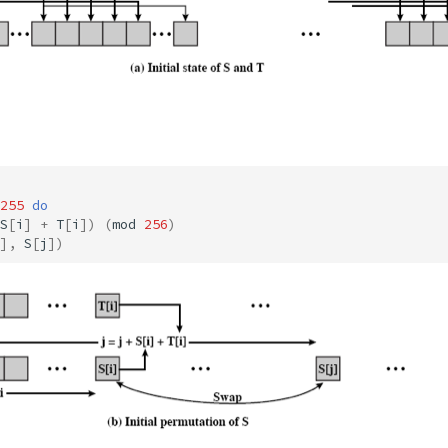
255
do
S
[
i
]
+
T
[
i
])
(
mod
256
)
],
S
[
j
])