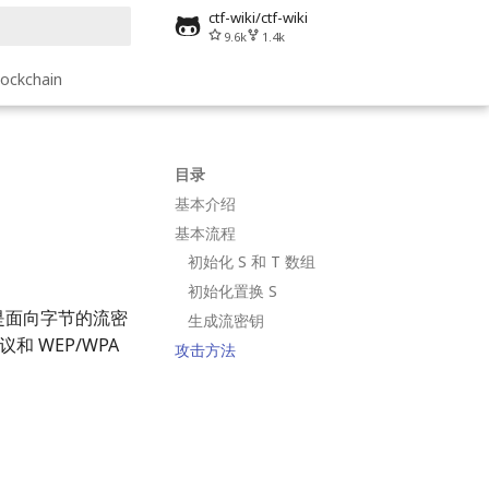
ctf-wiki/ctf-wiki
9.6k
1.4k
搜索引擎
lockchain
目录
基本介绍
基本流程
初始化 S 和 T 数组
初始化置换 S
。它是面向字节的流密
生成流密钥
和 WEP/WPA
攻击方法