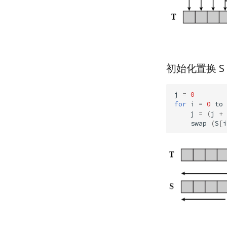
初始化置换 S
j
=
0
for
i
=
0
to
j
=
(
j
+
swap
(
S
[
i