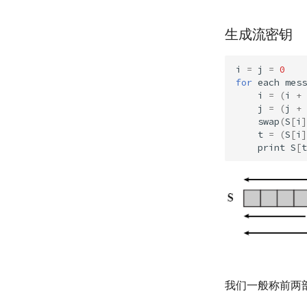
生成流密钥
i
=
j
=
0
for
each
mess
i
=
(
i
+
j
=
(
j
+
swap
(
S
[
i
]
t
=
(
S
[
i
]
print
S
[
t
我们一般称前两部分