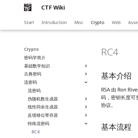
CTF Wiki
Start
Introduction
Misc
Crypto
Web
Asse
RC4
Crypto
密码学简介
基础数学知识
基本介绍
古典密码
基础数学知识
流密码
古典密码简介
RSA 由 Ron
单表代换加密
流密码
码，密钥长度可变，
多表代换加密
伪随机数生成器
协议。
其它类型加密
线性同余生成器
伪随机数生成器介绍
总结
反馈移位寄存器
密码安全伪随机数生成器
线性同余生成器
特殊流密码
题目
题目
反馈移位寄存器
基本流程
线性反馈移位寄存器 - LFSR
RC4