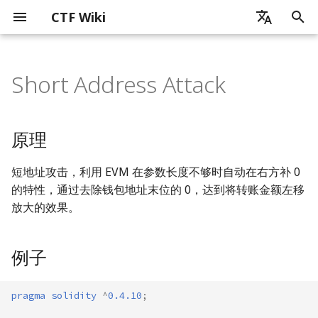
CTF Wiki
正
zh - 简体中文
在
Short Address Attack
en - English
简介
CTF 历史
杂项简介
密码学简介
Web 简介
x86_x64
ELF 文件
Reverse Overview
Linux Platform
Artificial Intelligence
Android 开发基础
ICS_CTF 竞赛
原理
Public Blockchain Security
贡献之前
通信领域常用编码
图片分析简介
音频隐写
流量包分析简介
ZIP 格式
磁盘内存分析
pyc 文件
基础数学知识
古典密码简介
流密码
块加密
介绍
哈希函数
数字签名
简介
证书格式
SQL 注入
XSS
CSRF
SSRF
PHP 代码审计
ELF 文件基本结构
软件逆向工程简介
静态分析
常见加密算法和编码识别
花指令
迷宫问题
虚拟机分析
Linux Reverse
简介
User Mode
概述
MacOS
Readme
python
基础知识
Chrome
CPU
简介
AI for Security
Security for AI
Android 应用运行机制简
Android 逆向基本介绍
初
zh-tw - 繁體中文
Overview
始
如何使用 CTF Wiki
CTF 竞赛模式简介
信息搜集技术
基础数学知识
SQL 注入
MIPS
Tools
Windows Platform
Basic Knowledge
Android 运行机制简述
ICS_CTF 发现
例子
基本贡献方式
计算机相关的编码
PNG
PCAP 文件修复
RAR 格式
题目
单表代换加密
伪随机数生成器
ARX
RSA
MD5
RSA 数字签名
中间相遇攻击
程序加载
动态调试
Self-Modified Code
Windows Reverse
Python
Kernel Mode
User Mode
shell
QEMU
Firefox
可信计算
Machine Learning
Agentic AI
Attacks
Android 中 Java 层的运行
Android 关键代码定位
原理
Blockchain Weaknesses
机制
化
贡献指南
CTF 竞赛内容
编码分析
古典密码
XSS 跨站脚本攻击
ARM
算法逆向
MacOS Platform
AI for Security
Android 逆向基本介绍
ICS_CTF 利用
题目
贡献文档要求
现实世界中常用的编码
JPG
协议分析
多表代换加密
线性同余生成器
DES
背包加密
SHA1
ElGamal 数字签名
比特攻击
程序链接
约束求解
控制流平坦化
Rust
Kernel Mode
seccomp
Virtual Box
Safari
Deep Learning
Defenses
Android 简单静态分析
短地址攻击，利用 EVM 在参数长度不够时自动在右方补 0
搜
Android Native 层介绍
的特性，通过去除钱包地址末位的 0，达到将转账金额左移
讨论交流
线下攻防经验小结
取证隐写前置技术
流密码
CSRF 跨站请求伪造
Risc-V
代码混淆
Misc OS Platform
Security for AI
ICS_CTF 学习资源
翻译
GIF
数据提取
其它类型加密
反馈移位寄存器
IDEA
离散对数相关
FNV
DSA 数字签名
程序执行流程
模拟执行
movofuscator
Golang
namespace
VMWare
Large Language Models
Android 简单动态分析
索
放大的效果。
引
CGC 超级挑战赛
图片分析
块加密
SSRF 服务端请求伪造
迷宫逆向
Sandbox Escape
总结
特殊流密码
AES
格密码
Hash Attack
chroot
Parallels
擎
例子
学习资源
音频隐写
非对称加密
PHP 代码审计
虚拟机逆向
Virtualization
Simon and Speck
综合题目
docker
pragma solidity
^
0.4.10
;
流量包分析
哈希函数
Platform related
Browser
分组模式