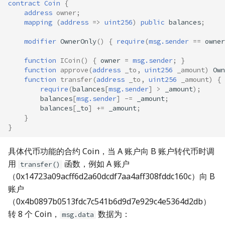
contract
Coin
{
address
owner
;
压缩包分析
数字签名
Language related
Hardware
mapping
(
address
=>
uint256
)
public
balances
;
磁盘内存分析
攻击思想总结
modifier
OwnerOnly
()
{
require
(
msg.sender
==
owner
function
ICoin
()
{
owner
=
msg.sender
;
}
Other
证书格式
function
approve
(
address
_to
,
uint256
_amount
)
Own
function
transfer
(
address
_to
,
uint256
_amount
)
{
require
(
balances
[
msg.sender
]
>
_amount
);
balances
[
msg.sender
]
-=
_amount
;
balances
[
_to
]
+=
_amount
;
}
}
具体代币功能的合约 Coin，当 A 账户向 B 账户转代币时调
用
函数，例如 A 账户
transfer()
（0x14723a09acff6d2a60dcdf7aa4aff308fddc160c）向 B
账户
（0x4b0897b0513fdc7c541b6d9d7e929c4e5364d2db）
转 8 个 Coin，
数据为：
msg.data